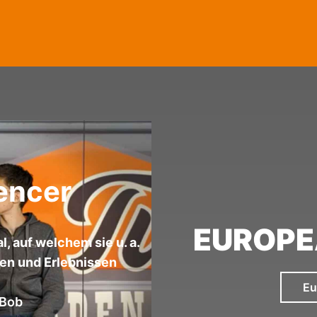
uencer
EUROPE
l, auf welchem sie u. a.
en und Erlebnissen
Eu
 Bob