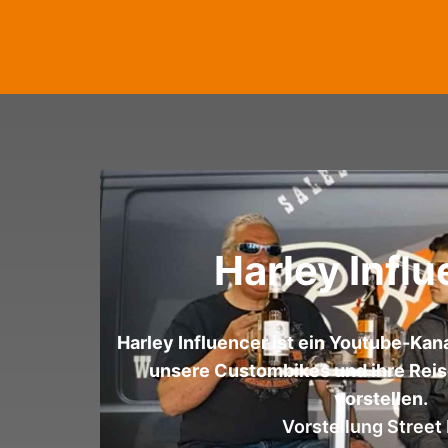
Harley Infl
Harley Influencer ist ein Youtube-Kana
unsere Custombikes und ihre Reis
vorstellen.
Vorstellung Street